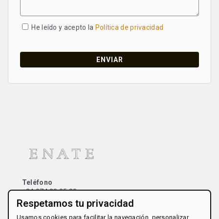
He leído y acepto la
Política de privacidad
Teléfono
+34 974 30 25 80
Respetamos tu privacidad
Usamos cookies para facilitar la navegación, personalizar
Dirección