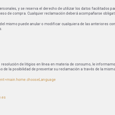
rsonales, y se reserva el derecho de utilizar los datos facilitados p
l proceso de compra. Cualquier reclamación deberá acompañarse obliga
d del mismo puede anular o modificar cualquiera de las anteriores co
s.
resolución de litigios en línea en materia de consumo, le informamo
como de la posibilidad de presentar su reclamación a través de la mism
event=main.home.chooseLanguage
e.es