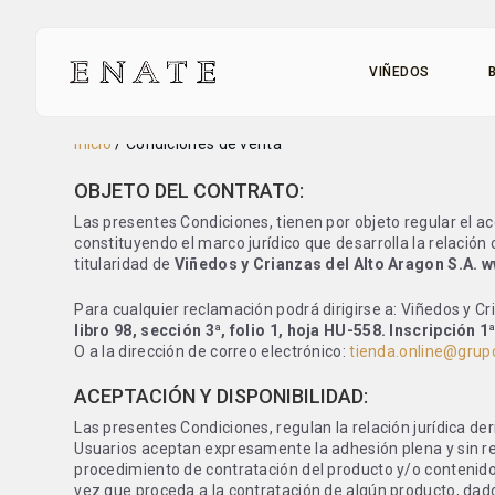
VIÑEDOS
Inicio
/
Condiciones de venta
OBJETO DEL CONTRATO:
Las presentes Condiciones, tienen por objeto regular el a
constituyendo el marco jurídico que desarrolla la relación
titularidad de
Viñedos y Crianzas del Alto Aragon S.A. 
Para cualquier reclamación podrá dirigirse a: Viñedos y 
libro 98, sección 3ª, folio 1, hoja HU-558. Inscripción 
O a la dirección de correo electrónico:
tienda.online@grup
ACEPTACIÓN Y DISPONIBILIDAD:
Las presentes Condiciones, regulan la relación jurídica d
Usuarios aceptan expresamente la adhesión plena y sin re
procedimiento de contratación del producto y/o contenido
vez que proceda a la contratación de algún producto, dad