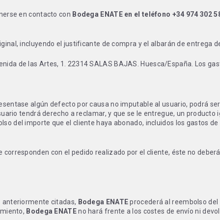
ponerse en contacto con
Bodega ENATE en el teléfono +34 974 302 5
inal, incluyendo el justificante de compra y el albarán de entrega de
enida de las Artes, 1. 22314 SALAS BAJAS. Huesca/España. Los gasto
resentase algún defecto por causa no imputable al usuario, podrá se
usuario tendrá derecho a reclamar, y que se le entregue, un producto 
so del importe que el cliente haya abonado, incluidos los gastos de 
 corresponden con el pedido realizado por el cliente, éste no deberá
s anteriormente citadas,
Bodega ENATE
procederá al reembolso del 
timiento,
Bodega ENATE
no hará frente a los costes de envío ni devol