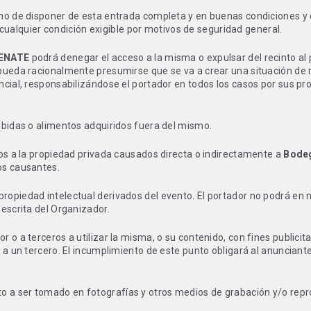
cho de disponer de esta entrada completa y en buenas condiciones y 
ualquier condición exigible por motivos de seguridad general.
ENATE
podrá denegar el acceso a la misma o expulsar del recinto al
pueda racionalmente presumirse que se va a crear una situación de ri
ncial, responsabilizándose el portador en todos los casos por sus p
ebidas o alimentos adquiridos fuera del mismo.
ños a la propiedad privada causados directa o indirectamente a
Bode
os causantes.
opiedad intelectual derivados del evento. El portador no podrá en n
 escrita del Organizador.
 o a terceros a utilizar la misma, o su contenido, con fines publicit
 a un tercero. El incumplimiento de este punto obligará al anunciant
 a ser tomado en fotografías y otros medios de grabación y/o repr