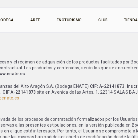
BODEGA
ARTE
ENOTURISMO
CLUB
TIENDA
cceso y el régimen de adquisición de los productos facilitados por B
 contractual. Los productos y contenidos, serán los que se encuentre
www.enate.es
Crianzas del Alto Aragón S.A. (Bodega ENATE)
CIF: A-22141873. Inscr
1ª. CIF A-22141873
sita en Avenida de las Artes, 1. 22314 SALAS BA
oenate.es
erivada de los procesos de contratación formalizados por los Usuario
servas a las presentes estipulaciones, en la versión publicada en B
s en el que está interesado. Por tanto, el Usuario se compromete a 
o que las mismas han podido ser objeto de modificación desde la últ