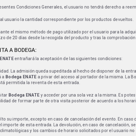
 presentes Condiciones Generales, el usuario no tendrá derecho a ree
 al usuario la cantidad correspondiente por los productos devueltos.
nte el mismo método de pago utilizado por el usuario para la adquisi
zo de 20 días desde la recogida del producto y tras la comprobación
ITA A BODEGA:
 ENATE
entrañará la aceptación de las siguientes condiciones:
ridad. La admisión queda supeditada al hecho de disponer de la ent
á a
Bodega ENATE
a privar del acceso al portador de la misma. La Bo
stá permitida la reventa de esta entrada.
sitar
Bodega ENATE
y acceder por una sola vez a la misma. Es potes
ilidad de formar parte de otra visita posterior de acuerdo a los hora
lto su importe, excepto en caso de cancelación del evento. En caso d
 importe de esta entrada. La devolución, en caso de cancelación, se
climatológicas y los cambios de horario solicitados por el usuario no