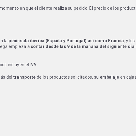
 momento en que el cliente realiza su pedido. El precio de los produ
en la
península ibérica (España y Portugal) así como Francia
, y lo
ntrega empieza a
contar desde las 9 de la mañana del siguiente día
cios incluyen el IVA.
más del
transporte
de los productos solicitados, su
embalaje
en cajas