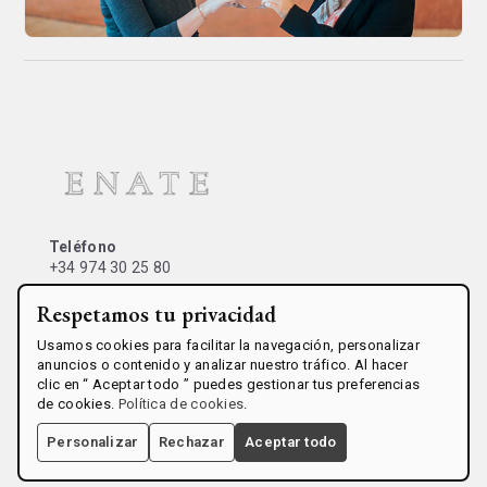
Teléfono
+34 974 30 25 80
Respetamos tu privacidad
Dirección
Usamos cookies para facilitar la navegación, personalizar
Avda.de Las Artes, 1
anuncios o contenido y analizar nuestro tráfico. Al hacer
22314 Salas Bajas, Huesca
clic en “ Aceptar todo ” puedes gestionar tus preferencias
de cookies.
Política de cookies
.
Aviso legal
Política de cookies
Condiciones de venta
Personalizar
Rechazar
Aceptar todo