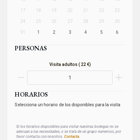
17
18
19
20
21
22
23
24
25
26
27
28
29
30
31
1
2
3
4
5
6
PERSONAS
Visita adultos ( 22 €)
HORARIOS
Selecciona un horario de los disponibles para la visita
Si los horarios disponibles para visitar nuestras bodegas no se
adecuan a tus necesidades, o se trata de un grupo numeroso, por
favor contacta con nosotros.
Contacta.